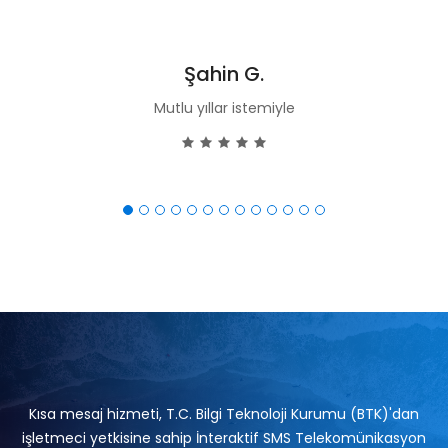
Şahin G.
Mutlu yıllar istemiyle
Kısa mesaj hizmeti, T.C. Bilgi Teknoloji Kurumu (BTK)'dan
işletmeci yetkisine sahip İnteraktif SMS Telekomünikasyon